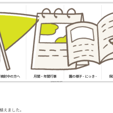
園の様子 -にっき-
blog
もりだくさんの一日
ご検討中の方へ
月間・年間行事
園の様子 - にっき -
保
2026.06.04
植えました。